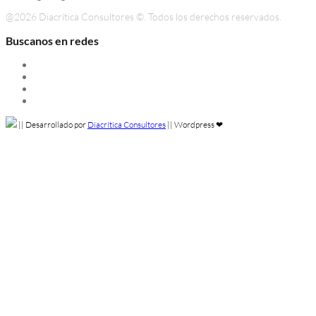
@
2026 Diacrítica Consultores ©. Todos los derechos reservados.
Buscanos en redes
Instagram
Linkedin
Facebook
Twitter
||
Desarrollado por
Diacrítica Consultores
||
Wordpress ❤