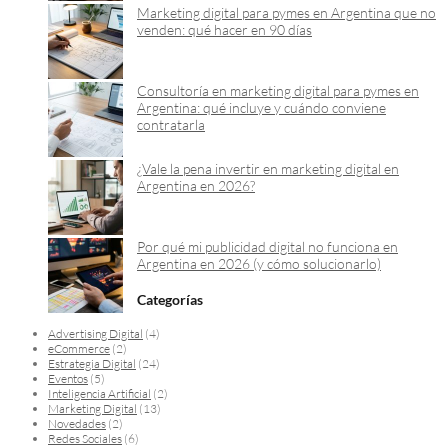
Marketing digital para pymes en Argentina que no
venden: qué hacer en 90 días
Consultoría en marketing digital para pymes en
Argentina: qué incluye y cuándo conviene
contratarla
¿Vale la pena invertir en marketing digital en
Argentina en 2026?
Por qué mi publicidad digital no funciona en
Argentina en 2026 (y cómo solucionarlo)
Categorías
Advertising Digital
(4)
eCommerce
(2)
Estrategia Digital
(24)
Eventos
(5)
Inteligencia Artificial
(2)
Marketing Digital
(13)
Novedades
(2)
Redes Sociales
(6)