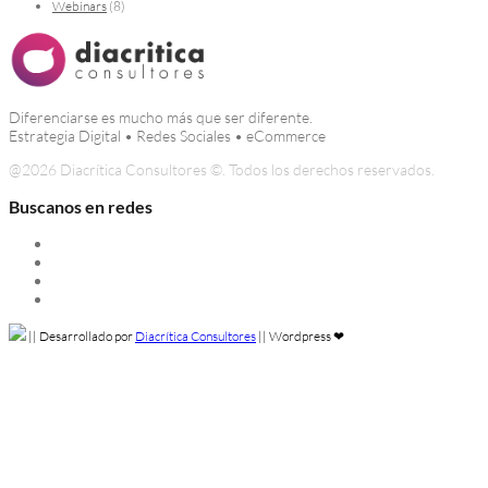
Webinars
(8)
Diferenciarse es mucho más que ser diferente.
Estrategia Digital • Redes Sociales • eCommerce
@
2026 Diacrítica Consultores ©. Todos los derechos reservados.
Buscanos en redes
Instagram
Linkedin
Facebook
Twitter
||
Desarrollado por
Diacrítica Consultores
||
Wordpress ❤