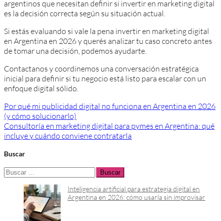
argentinos que necesitan definir si invertir en marketing digital
es la decisión correcta según su situación actual.
Si estás evaluando si vale la pena invertir en marketing digital
en Argentina en 2026 y querés analizar tu caso concreto antes
de tomar una decisión, podemos ayudarte.
Contactanos y coordinemos una conversación estratégica
inicial para definir si tu negocio está listo para escalar con un
enfoque digital sólido.
Navegación
Por qué mi publicidad digital no funciona en Argentina en 2026
(y cómo solucionarlo)
de
Consultoría en marketing digital para pymes en Argentina: qué
entradas
incluye y cuándo conviene contratarla
Buscar
Buscar:
Inteligencia artificial para estrategia digital en
Argentina en 2026: cómo usarla sin improvisar