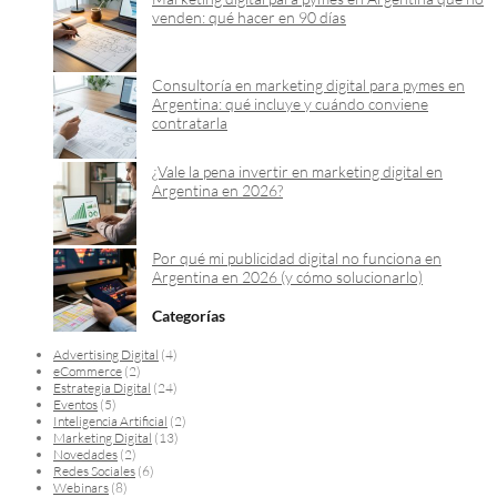
venden: qué hacer en 90 días
Consultoría en marketing digital para pymes en
Argentina: qué incluye y cuándo conviene
contratarla
¿Vale la pena invertir en marketing digital en
Argentina en 2026?
Por qué mi publicidad digital no funciona en
Argentina en 2026 (y cómo solucionarlo)
Categorías
Advertising Digital
(4)
eCommerce
(2)
Estrategia Digital
(24)
Eventos
(5)
Inteligencia Artificial
(2)
Marketing Digital
(13)
Novedades
(2)
Redes Sociales
(6)
Webinars
(8)