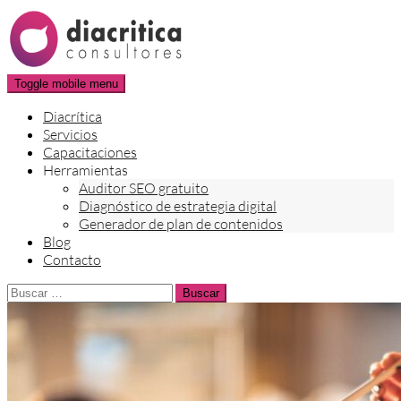
Skip
to
content
Toggle mobile menu
Diacrítica
Servicios
Capacitaciones
Herramientas
Auditor SEO gratuito
Diagnóstico de estrategia digital
Generador de plan de contenidos
Blog
Contacto
Buscar: