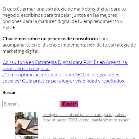
Si querés armar una estrategia de marketing digital para tu
negocio, escribinos para trabajar juntos en las mejores
opciones para la madurez digital de tu emprendimiento y
PyME.
Charlemos sobre un proceso de consultoría
para
acompañarte en el diseño e implementación de tu estrategia de
marketing digital.
Navegación
Consultoría en Estrategia Digital para PyMEs en Argentina:
hacé crecer tu negocio
de
¿Cómo optimizar contenidos para SEO en blogs y redes
entradas
sociales? Guía práctica para lograr visibilidad y resultados
Buscar
Buscar:
Inteligencia artificial para estrategia digital en
Argentina en 2026: cómo usarla sin improvisar
Marketing digital para pymes en Argentina que no