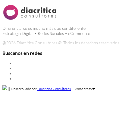
Diferenciarse es mucho más que ser diferente.
Estrategia Digital • Redes Sociales • eCommerce
@
2026 Diacrítica Consultores ©. Todos los derechos reservados.
Buscanos en redes
Instagram
Linkedin
Facebook
Twitter
||
Desarrollado por
Diacrítica Consultores
||
Wordpress ❤