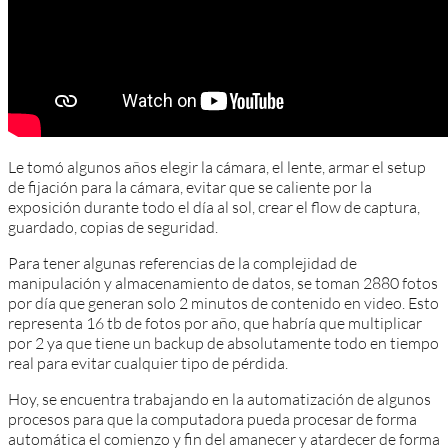
Le tomó algunos años elegir la cámara, el lente, armar el setup
de fijación para la cámara, evitar que se caliente por la
exposición durante todo el día al sol, crear el flow de captura,
guardado, copias de seguridad.
Para tener algunas referencias de la complejidad de
manipulación y almacenamiento de datos, se toman 2880 fotos
por día que generan solo 2 minutos de contenido en video. Esto
representa 16 tb de fotos por año, que habría que multiplicar
por 2 ya que tiene un backup de absolutamente todo en tiempo
real para evitar cualquier tipo de pérdida.
Hoy, se encuentra trabajando en la automatización de algunos
procesos para que la computadora pueda procesar de forma
automática el comienzo y fin del amanecer y atardecer de forma