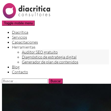
Skip
to
content
Toggle mobile menu
Diacrítica
Servicios
Capacitaciones
Herramientas
Auditor SEO gratuito
Diagnóstico de estrategia digital
Generador de plan de contenidos
Blog
Contacto
Buscar: