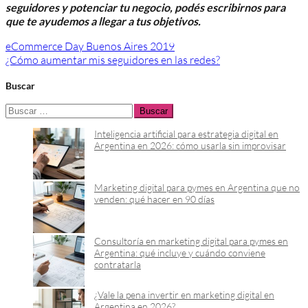
seguidores y potenciar tu negocio, podés escribirnos para
que te ayudemos a llegar a tus objetivos.
Navegación
eCommerce Day Buenos Aires 2019
¿Cómo aumentar mis seguidores en las redes?
de
entradas
Buscar
Buscar:
Inteligencia artificial para estrategia digital en
Argentina en 2026: cómo usarla sin improvisar
Marketing digital para pymes en Argentina que no
venden: qué hacer en 90 días
Consultoría en marketing digital para pymes en
Argentina: qué incluye y cuándo conviene
contratarla
¿Vale la pena invertir en marketing digital en
Argentina en 2026?