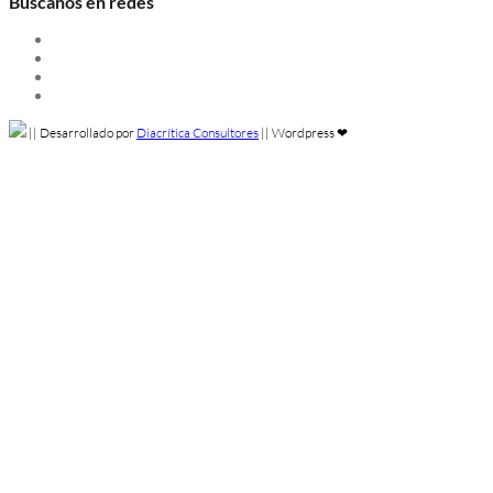
Buscanos en redes
Instagram
Linkedin
Facebook
Twitter
||
Desarrollado por
Diacrítica Consultores
||
Wordpress ❤