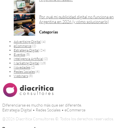
Por qué mi publicidad digital no funciona en
Argentina en 2026 (y cómo solucionarlo)
Categorías
Advertising Digital
(4)
eCommerce
(2)
Estrategia Digital
(24)
Eventos
(5)
Inteligencia Artificial
(2)
Marketing Digital
(13)
Novedades
(2)
Redes Sociales
(6)
Webinars
(8)
Diferenciarse es mucho más que ser diferente.
Estrategia Digital • Redes Sociales • eCommerce
@
2026 Diacrítica Consultores ©. Todos los derechos reservados.